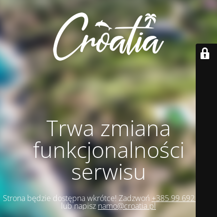
Trwa zmiana
funkcjonalności
serwisu
Strona będzie dostępna wkrótce! Zadzwoń
+385 99 692 1271
lub napisz
namo@croatia.pl