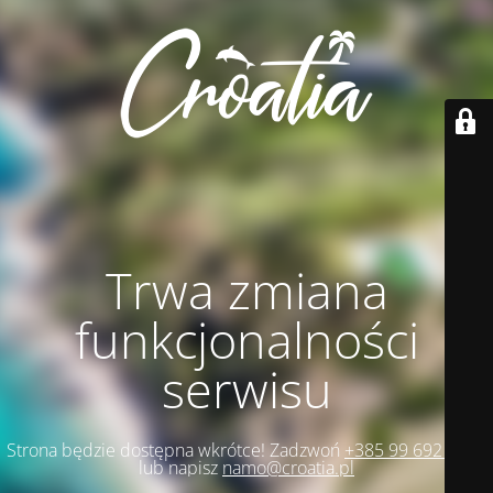
Trwa zmiana
funkcjonalności
serwisu
Strona będzie dostępna wkrótce! Zadzwoń
+385 99 692 1271
lub napisz
namo@croatia.pl