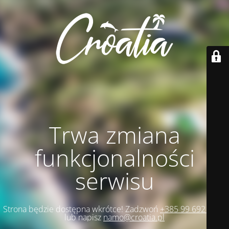
Trwa zmiana
funkcjonalności
serwisu
Strona będzie dostępna wkrótce! Zadzwoń
+385 99 692 1271
lub napisz
namo@croatia.pl