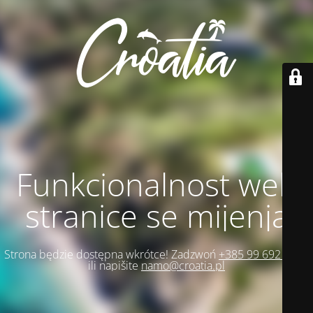
Funkcionalnost web
stranice se mijenja
Strona będzie dostępna wkrótce! Zadzwoń
+385 99 692 1271
ili napišite
namo@croatia.pl