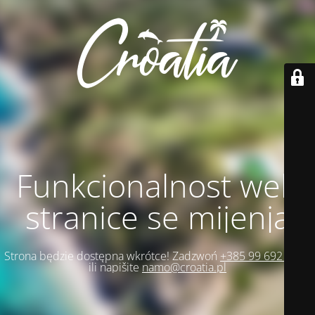
Funkcionalnost web
stranice se mijenja
Strona będzie dostępna wkrótce! Zadzwoń
+385 99 692 1271
ili napišite
namo@croatia.pl