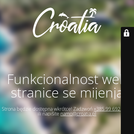
Funkcionalnost web
stranice se mijenja
Strona będzie dostępna wkrótce! Zadzwoń
+385 99 692 1271
ili napišite
namo@croatia.pl