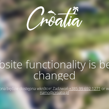
site functionality is b
changed
rona będzie dostępna wkrótce! Zadzwoń
+385 99 692 1271
or w
namo@croatia.pl