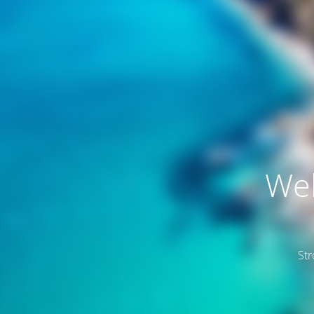
Web
St