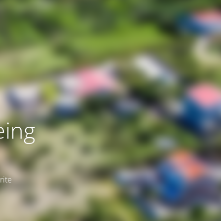
eing
rite