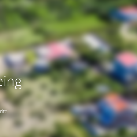
eing
rite