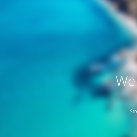
Web
St