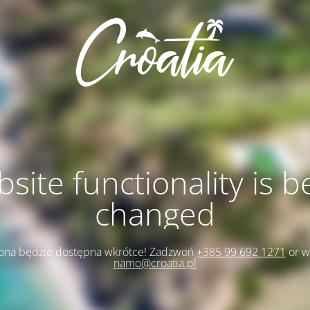
site functionality is b
changed
rona będzie dostępna wkrótce! Zadzwoń
+385 99 692 1271
or w
namo@croatia.pl