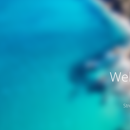
Web
St