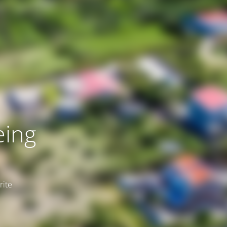
eing
rite