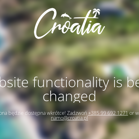
site functionality is b
changed
rona będzie dostępna wkrótce! Zadzwoń
+385 99 692 1271
or w
namo@croatia.pl